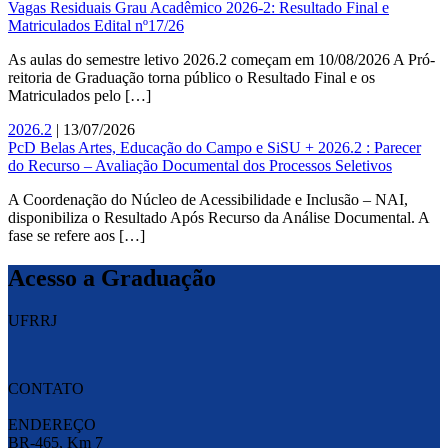
Vagas Residuais Grau Acadêmico 2026-2: Resultado Final e
Matriculados Edital nº17/26
As aulas do semestre letivo 2026.2 começam em 10/08/2026 A Pró-
reitoria de Graduação torna público o Resultado Final e os
Matriculados pelo […]
2026.2
| 13/07/2026
PcD Belas Artes, Educação do Campo e SiSU + 2026.2 : Parecer
do Recurso – Avaliação Documental dos Processos Seletivos
A Coordenação do Núcleo de Acessibilidade e Inclusão – NAI,
disponibiliza o Resultado Após Recurso da Análise Documental. A
fase se refere aos […]
Acesso a Graduação
UFRRJ
CONTATO
ENDEREÇO
BR-465, Km 7