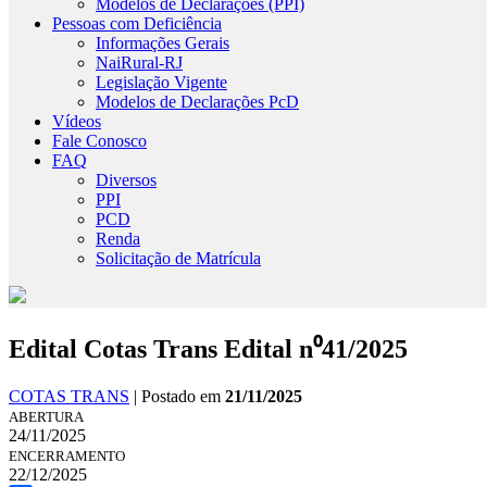
Modelos de Declarações (PPI)
Pessoas com Deficiência
Informações Gerais
NaiRural-RJ
Legislação Vigente
Modelos de Declarações PcD
Vídeos
Fale Conosco
FAQ
Diversos
PPI
PCD
Renda
Solicitação de Matrícula
Edital Cotas Trans Edital n⁰41/2025
COTAS TRANS
| Postado em
21/11/2025
ABERTURA
24/11/2025
ENCERRAMENTO
22/12/2025