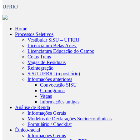
UFRRJ
Home
Processos Seletivos
Vestibular SiSU – UFRRJ
Licenciatura Belas Artes
Licenciatura Educação do Campo
Cotas Trans
Vagas de Residuais
Reintegração
SiSU UFRRJ (repositório)
Informações anteriores
Convocação SISU
Cronograma
Vagas
Informações antigas
Análise de Renda
Informações Gerais
Modelos de Declarações Socioeconômicas
Formulário / Checklist
Étnico-racial
Informações Gerais